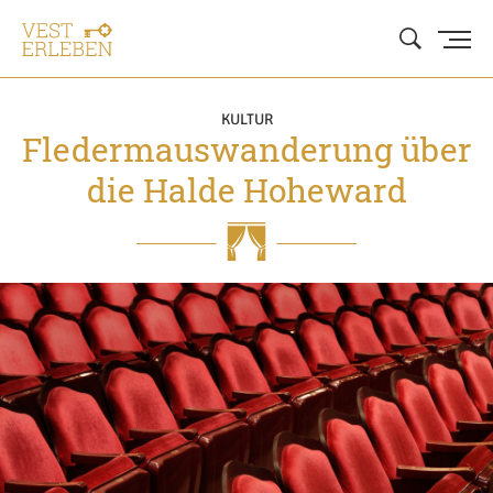
KULTUR
Fledermauswanderung über
die Halde Hoheward