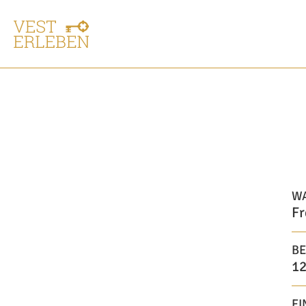
W
Fr
BE
12
EI