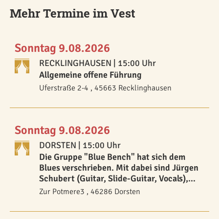
Mehr Termine im Vest
Sonntag 9.08.2026
RECKLINGHAUSEN
| 15:00 Uhr
Allgemeine offene Führung
Uferstraße 2-4 , 45663 Recklinghausen
Sonntag 9.08.2026
DORSTEN
| 15:00 Uhr
Die Gruppe "Blue Bench" hat sich dem
Blues verschrieben. Mit dabei sind Jürgen
Schubert (Guitar, Slide-Guitar, Vocals),
Rainer Bienek (Blues-Harp), Thomas
Zur Potmere3 , 46286 Dorsten
Fleischer (Bass), Peter Breda (Drums) und
Günni Krawiec (Guitar