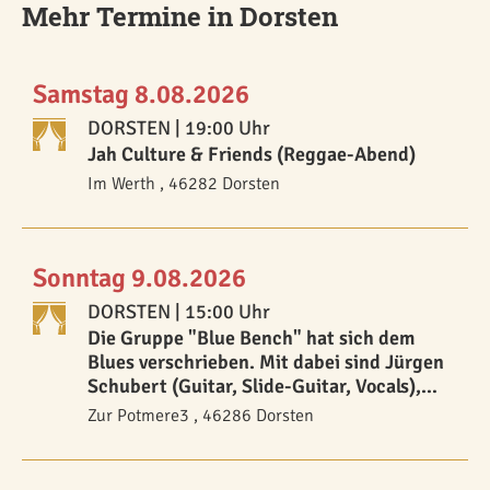
Mehr Termine in Dorsten
Samstag 8.08.2026
DORSTEN
| 19:00 Uhr
Jah Culture & Friends (Reggae-Abend)
Im Werth , 46282 Dorsten
Sonntag 9.08.2026
DORSTEN
| 15:00 Uhr
Die Gruppe "Blue Bench" hat sich dem
Blues verschrieben. Mit dabei sind Jürgen
Schubert (Guitar, Slide-Guitar, Vocals),
Rainer Bienek (Blues-Harp), Thomas
Zur Potmere3 , 46286 Dorsten
Fleischer (Bass), Peter Breda (Drums) und
Günni Krawiec (Guitar